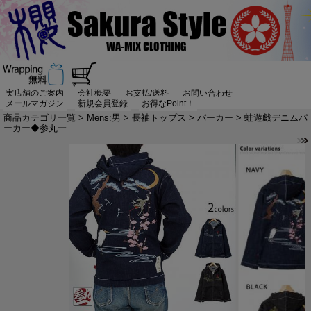
実店舗のご案内
会社概要
お支払/送料
お問い合わせ
メールマガジン
新規会員登録
お得なPoint！
商品カテゴリ一覧
>
Mens:男
>
長袖トップス
>
パーカー
> 蛙遊戯デニムパ
ーカー◆参丸一