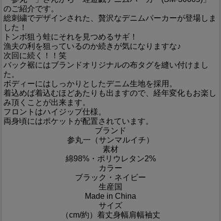
のご紹介です。
総刺繍でデザインされた、贅沢なデニムパーカーが登場しま
した！
トンボ狙う蛙にそれを見つめるサギ！
漁夫の利を狙っているのか続きが気になりますな♪
次回に続く！！笑
バック裾にはブランドオリジナルの布タグを縫い付けまし
た。
ボディーにはしっかりとしたデニム生地を採用。
着込めば着込むほどあたりも出ますので、経年変化もお楽し
み頂くことが出来ます。
フロントはハイジップ仕様。
両身頃にはポケットが配置されています。
ブランド
参丸一（サンマルイチ）
素材
綿98%・ポリウレタン2%
カラー
ブラック・ネイビー
生産国
Made in China
サイズ
（cm/約）
着丈
身幅
肩幅
袖丈