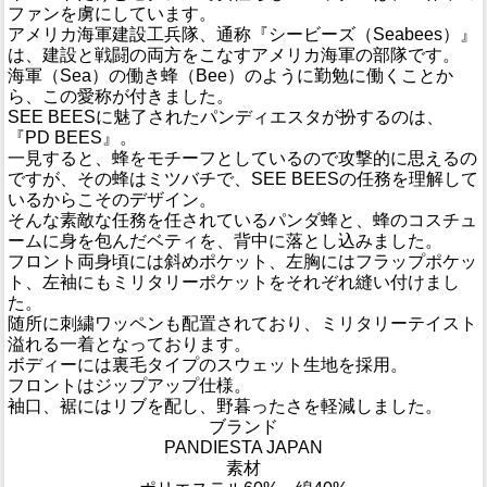
ファンを虜にしています。
アメリカ海軍建設工兵隊、通称『シービーズ（Seabees）』
は、建設と戦闘の両方をこなすアメリカ海軍の部隊です。
海軍（Sea）の働き蜂（Bee）のように勤勉に働くことか
ら、この愛称が付きました。
SEE BEESに魅了されたパンディエスタが扮するのは、
『PD BEES』。
一見すると、蜂をモチーフとしているので攻撃的に思えるの
ですが、その蜂はミツバチで、SEE BEESの任務を理解して
いるからこそのデザイン。
そんな素敵な任務を任されているパンダ蜂と、蜂のコスチュ
ームに身を包んだベティを、背中に落とし込みました。
フロント両身頃には斜めポケット、左胸にはフラップポケッ
ト、左袖にもミリタリーポケットをそれぞれ縫い付けまし
た。
随所に刺繍ワッペンも配置されており、ミリタリーテイスト
溢れる一着となっております。
ボディーには裏毛タイプのスウェット生地を採用。
フロントはジップアップ仕様。
袖口、裾にはリブを配し、野暮ったさを軽減しました。
ブランド
PANDIESTA JAPAN
素材