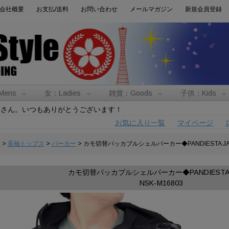
会社概要
お支払/送料
お問い合わせ
メールマガジン
新規会員登録
Mens
女：Ladies
雑貨：Goods
子供：Kids
トさん。いつもありがとうございます！
お気に入り一覧
マイページ
男
>
長袖トップス
>
パーカー
> カモ切替パッカブルシェルパーカー◆PANDIESTA JA
カモ切替パッカブルシェルパーカー◆PANDIESTA 
NSK-M16803