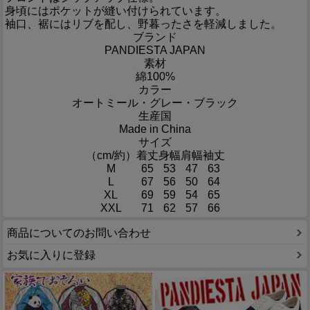
身頃にはポケットが縫い付けられています。
袖口、裾にはリブを配し、野暮ったさを軽減しました。
ブランド
PANDIESTA JAPAN
素材
綿100%
カラー
オートミール・グレー・ブラック
生産国
Made in China
サイズ
（cm/約）
着丈
身幅
肩幅
袖丈
M
65
53
47
63
L
67
56
50
64
XL
69
59
54
65
XXL
71
62
57
66
商品についてのお問い合わせ
お気に入りに登録