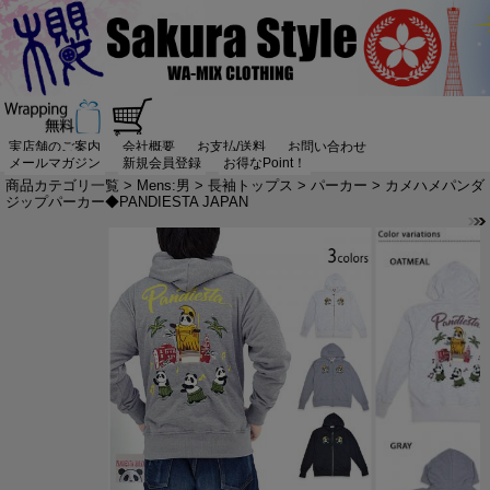
実店舗のご案内
会社概要
お支払/送料
お問い合わせ
メールマガジン
新規会員登録
お得なPoint！
商品カテゴリ一覧
>
Mens:男
>
長袖トップス
>
パーカー
> カメハメパンダ
ジップパーカー◆PANDIESTA JAPAN