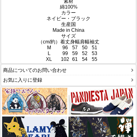
素材
綿100%
カラー
ネイビー・ブラック
生産国
Made in China
サイズ
（cm/約）
着丈
身幅
肩幅
袖丈
M
96
57
50
51
L
99
59
52
53
XL
102
61
54
55
商品についてのお問い合わせ
お気に入りに登録