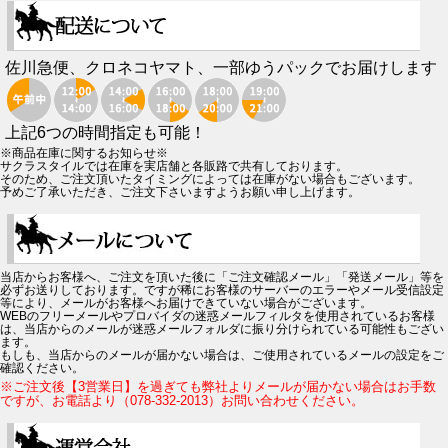
佐川急便、クロネコヤマト、一部ゆうパックでお届けします
上記6つの時間指定も可能！
※商品在庫に関するお知らせ※
サクラスタイルでは在庫を実店舗と各販路で共有しております。
そのため、ご注文頂いたタイミングによっては在庫がない場合もございます。
予めご了承いただき、ご注文下さいますようお願い申し上げます。
当店からお客様へ、ご注文を頂いた後に「ご注文確認メール」「発送メール」等を
必ずお送りしております。ですが稀にお客様のサーバーのエラーやメール受信設定
等により、メールがお客様へお届けできていない場合がございます。
WEBのフリーメールやプロバイダの迷惑メールフィルタを使用されているお客様
は、当店からのメールが迷惑メールフォルダに振り分けられている可能性もござい
ます。
もしも、当店からのメールが届かない場合は、ご使用されているメールの設定をご
確認ください。
※ご注文後【3営業日】を過ぎても弊社よりメールが届かない場合はお手数
ですが、お電話より（078-332-2013）お問い合わせください。