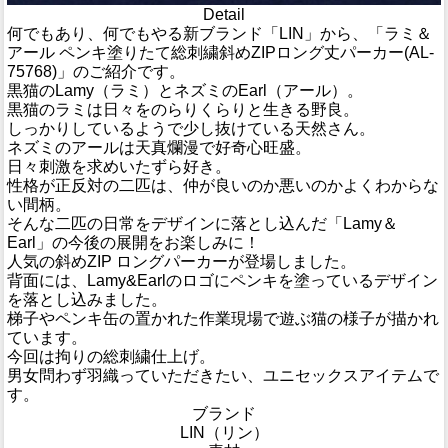
Detail
何でもあり、何でもやる新ブランド「LIN」から、「ラミ＆
アール ペンキ塗りたて総刺繍斜めZIPロング丈パーカー(AL-
75768)」のご紹介です。
黒猫のLamy（ラミ）とネズミのEarl（アール）。
黒猫のラミは日々をのらりくらりと生きる野良。
しっかりしているようで少し抜けている天然さん。
ネズミのアールは天真爛漫で好奇心旺盛。
日々刺激を求めいたずら好き。
性格が正反対の二匹は、仲が良いのか悪いのかよくわからな
い間柄。
そんな二匹の日常をデザインに落とし込んだ「Lamy＆
Earl」の今後の展開をお楽しみに！
人気の斜めZIP ロングパーカーが登場しました。
背面には、Lamy&Earlのロゴにペンキを塗っているデザイン
を落とし込みました。
梯子やペンキ缶の置かれた作業現場で遊ぶ猫の様子が描かれ
ています。
今回は拘りの総刺繍仕上げ。
男女問わず羽織っていただきたい、ユニセックスアイテムで
す。
ブランド
LIN（リン）