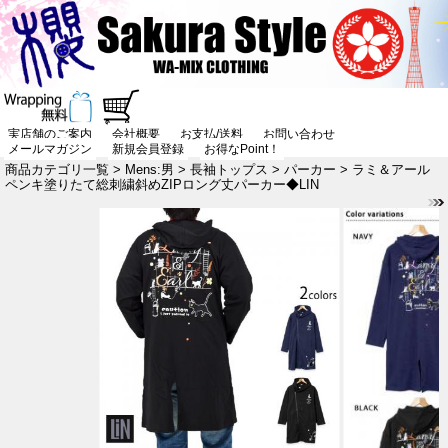
実店舗のご案内
会社概要
お支払/送料
お問い合わせ
メールマガジン
新規会員登録
お得なPoint！
商品カテゴリ一覧
>
Mens:男
>
長袖トップス
>
パーカー
> ラミ＆アール
ペンキ塗りたて総刺繍斜めZIPロング丈パーカー◆LIN