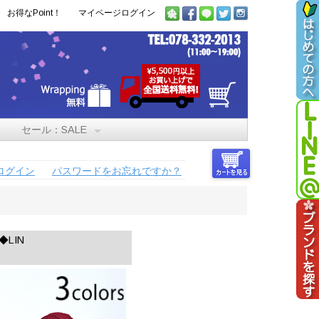
お得なPoint！
マイページログイン
セール：SALE
ログイン
パスワードをお忘れですか？
N
LIN