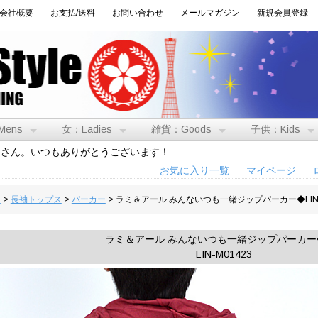
会社概要
お支払/送料
お問い合わせ
メールマガジン
新規会員登録
Mens
女：Ladies
雑貨：Goods
子供：Kids
トさん。いつもありがとうございます！
お気に入り一覧
マイページ
男
>
長袖トップス
>
パーカー
> ラミ＆アール みんないつも一緒ジップパーカー◆LI
ラミ＆アール みんないつも一緒ジップパーカー◆
LIN-M01423