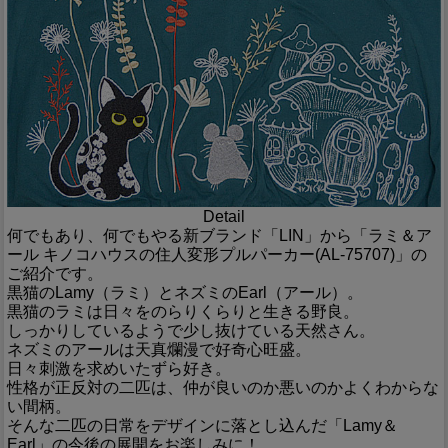
Detail
何でもあり、何でもやる新ブランド「LIN」から「ラミ＆ア
ール キノコハウスの住人変形プルパーカー(AL-75707)」の
ご紹介です。
黒猫のLamy（ラミ）とネズミのEarl（アール）。
黒猫のラミは日々をのらりくらりと生きる野良。
しっかりしているようで少し抜けている天然さん。
ネズミのアールは天真爛漫で好奇心旺盛。
日々刺激を求めいたずら好き。
性格が正反対の二匹は、仲が良いのか悪いのかよくわからな
い間柄。
そんな二匹の日常をデザインに落とし込んだ「Lamy＆
Earl」の今後の展開をお楽しみに！