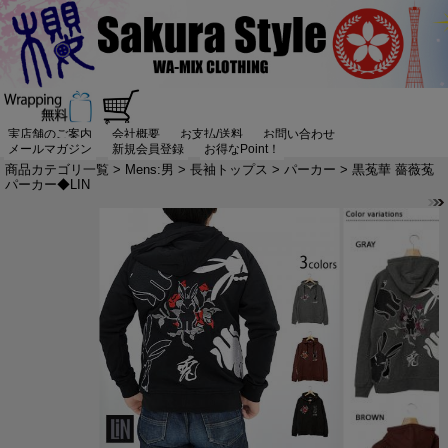
実店舗のご案内
会社概要
お支払/送料
お問い合わせ
メールマガジン
新規会員登録
お得なPoint！
商品カテゴリ一覧
>
Mens:男
>
長袖トップス
>
パーカー
> 黒菟華 薔薇菟
パーカー◆LIN