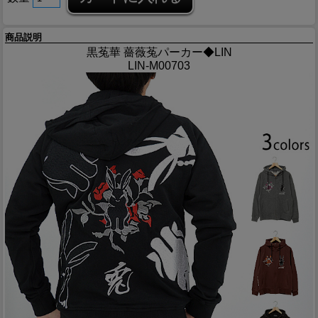
商品説明
黒菟華 薔薇菟パーカー◆LIN
LIN-M00703