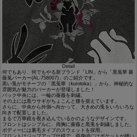
Detail
何でもあり、何でもやる新ブランド「LIN」から「黒菟華 薔
薇菟パーカー(AL-758007)」のご紹介です。
黒い兎がモチーフの「黒菟華（kurotoka）」から、神秘的な
雰囲気が魅力のパーカーが登場しました！
バック中央には、一輪の薔薇を刺繍。
その上には黒ウサギがちょこんと腰を据えています。
さらに、中央から外側へ向かって、大きめの兎をいろいろな
向きで配置しました。
まるで万華鏡を覗き込んでいるかのようなデザインです。
フロントはシンプルに、両胸に薔薇と黒兎を刺繍しました。
ボディーには裏毛タイプのスウェットを採用。
フロントはジップアップ仕様で、両身頃にはポケットが縫い