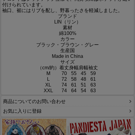
付けられています。
袖口、裾にはリブを配し、野暮ったさを軽減しました。
ブランド
LIN（リン）
素材
綿100%
カラー
ブラック・ブラウン・グレー
生産国
Made in China
サイズ
（cm/約）
着丈
身幅
肩幅
袖丈
M
70
55
45
59
L
72
58
48
61
XL
74
61
51
63
XXL
74
64
54
63
商品についてのお問い合わせ
お気に入りに登録