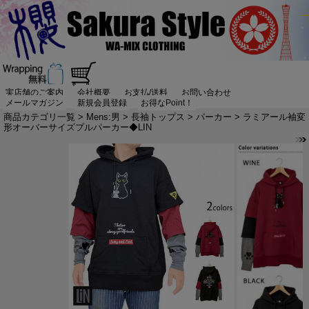
実店舗のご案内
会社概要
お支払/送料
お問い合わせ
メールマガジン
新規会員登録
お得なPoint！
商品カテゴリ一覧
>
Mens:男
>
長袖トップス
>
パーカー
> ラミアール袖変
形オーバーサイズプルパーカー◆LIN