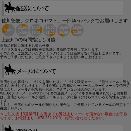
佐川急便、クロネコヤマト、一部ゆうパックでお届けします
上記6つの時間指定も可能！
※商品在庫に関するお知らせ※
サクラスタイルでは在庫を実店舗と各販路で共有しております。
そのため、ご注文頂いたタイミングによっては在庫がない場合もございます。
予めご了承いただき、ご注文下さいますようお願い申し上げます。
当店からお客様へ、ご注文を頂いた後に「ご注文確認メール」「発送メール」等を
必ずお送りしております。ですが稀にお客様のサーバーのエラーやメール受信設定
等により、メールがお客様へお届けできていない場合がございます。
WEBのフリーメールやプロバイダの迷惑メールフィルタを使用されているお客様
は、当店からのメールが迷惑メールフォルダに振り分けられている可能性もござい
ます。
もしも、当店からのメールが届かない場合は、ご使用されているメールの設定をご
確認ください。
※ご注文後【3営業日】を過ぎても弊社よりメールが届かない場合はお手数
ですが、お電話より（078-332-2013）お問い合わせください。