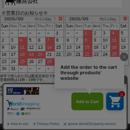
※営業日のお知らせ※
赤字で塗られた日は配送定休日です。
営業時間は11時～19時です。
有限会社ジップジップ SakuraStyle通販事業部
〒650-0021 神戸市中央区三宮町3-9-19イトウビル1,4F
Tel:078-332-2013 FAX:078-333-6644
SSL/TLSとは?
このページをPC用に切り替え