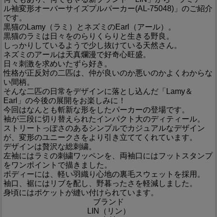
ル袖変形オーバーサイズプルパーカー(AL-75048)」のご紹介
です。
黒猫のLamy（ラミ）とネズミのEarl（アール）。
黒猫のラミは日々をのらりくらりと生きる野良。
しっかりしているようで少し抜けている天然さん。
ネズミのアールは天真爛漫で好奇心旺盛。
日々刺激を求めいたずら好き。
性格が正反対の二匹は、仲が良いのか悪いのかよくわからな
い間柄。
そんな二匹の日常をデザインに落とし込んだ「Lamy＆
Earl」の今後の展開をお楽しみに！
今回はなんとも斬新な形をしたパーカーの登場です。
袖が三段に切り替えられたインパクト大のディティール。
ストリートっぽさのあるシンプルでカジュアルなデザイン
が、変形のユニークさをより引き立ててくれています。
デザインは贅沢な総刺繍。
左袖にはラミの刺繍ワッペンを、両袖口にはフットスタンプ
をワンポイントで描きました。
ボディーには、軽い羽織り心地の裏毛スウェットを採用。
袖口、裾にはリブを配し、野暮ったさを軽減しました。
身頃にはポケットが縫い付けられています。
ブランド
LIN（リン）