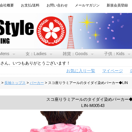
会社概要
お支払/送料
お問い合わせ
メールマガジン
新規会員登録
Mens
女：Ladies
雑貨：Goods
子供：Kids
トさん。いつもありがとうございます！
お気に入り一覧
マイページ
男
>
長袖トップス
>
パーカー
> スコ座りラミアールのタイダイ染めパーカー◆LIN
スコ座りラミアールのタイダイ染めパーカー◆L
LIN-M00543