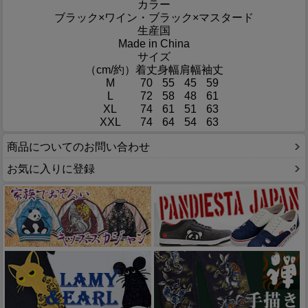
カラー
ブラック×ワイン・ブラック×マスタード
生産国
Made in China
サイズ
（cm/約）
着丈
身幅
肩幅
袖丈
M
70
55
45
59
L
72
58
48
61
XL
74
61
51
63
XXL
74
64
54
63
商品についてのお問い合わせ
お気に入りに登録