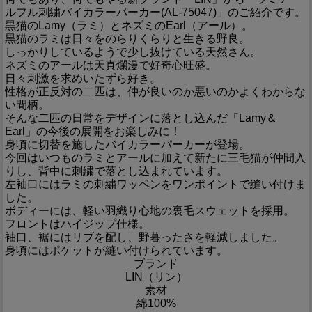
ルフル刺繍バイカラーパーカー(AL-75047)」のご紹介です。
黒猫のLamy（ラミ）とネズミのEarl（アール）。
黒猫のラミは日々をのらりくらりと生きる野良。
しっかりしているようで少し抜けている天然さん。
ネズミのアールは天真爛漫で好奇心旺盛。
日々刺激を求めいたずら好き。
性格が正反対の二匹は、仲が良いのか悪いのかよくわからな
い間柄。
そんな二匹の日常をデザインに落とし込んだ「Lamy＆
Earl」の今後の展開をお楽しみに！
身頃に切替を施したバイカラーパーカーが登場。
今回はいつものラミとアールに加えて新たに三毛猫が仲間入
りし、背中に刺繍で落とし込まれています。
左袖口にはラミの刺繍ワッペンをワンポイントで縫い付けま
した。
ボディーには、軽い羽織り心地の裏毛スウェットを採用。
フロントはハイジップ仕様。
袖口、裾にはリブを配し、野暮ったさを軽減しました。
身頃にはポケットが縫い付けられています。
ブランド
LIN（リン）
素材
綿100%