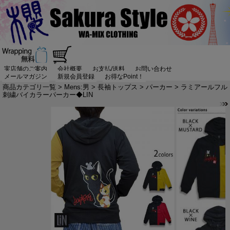
実店舗のご案内
会社概要
お支払/送料
お問い合わせ
メールマガジン
新規会員登録
お得なPoint！
商品カテゴリ一覧
>
Mens:男
>
長袖トップス
>
パーカー
> ラミアールフル
刺繍バイカラーパーカー◆LIN