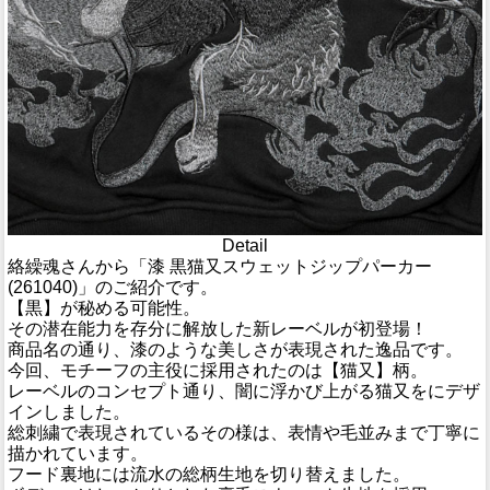
Detail
絡繰魂さんから「漆 黒猫又スウェットジップパーカー
(261040)」のご紹介です。
【黒】が秘める可能性。
その潜在能力を存分に解放した新レーベルが初登場！
商品名の通り、漆のような美しさが表現された逸品です。
今回、モチーフの主役に採用されたのは【猫又】柄。
レーベルのコンセプト通り、闇に浮かび上がる猫又をにデザ
インしました。
総刺繍で表現されているその様は、表情や毛並みまで丁寧に
描かれています。
フード裏地には流水の総柄生地を切り替えました。