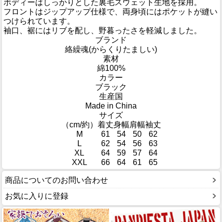
ボディーはしっかりとした裏毛スウェット生地を採用。
フロントはジップアップ仕様で、両身頃にはポケットが縫い
つけられています。
袖口、裾にはリブを配し、野暮ったさを軽減しました。
ブランド
絡繰魂(からくりたましい)
素材
綿100%
カラー
ブラック
生産国
Made in China
サイズ
（cm/約）
着丈
身幅
肩幅
袖丈
M
61
54
50
62
L
62
54
56
63
XL
64
59
57
64
XXL
66
64
61
65
商品についてのお問い合わせ
お気に入りに登録