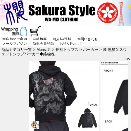
実店舗のご案内
会社概要
お支払/送料
お問い合わせ
メールマガジン
新規会員登録
お得なPoint！
商品カテゴリ一覧
>
Mens:男
>
長袖トップス
>
パーカー
> 漆 黒猫又スウ
ェットジップパーカー◆絡繰魂