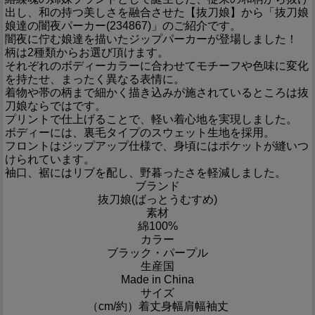
出し、和の持つ美しさを融合させた【抜刀娘】から「抜刀娘
娘達の闇夜パーカー(234867)」のご紹介です。
闇夜に佇む娘達を描いたジップパーカーが登場しました！
柄は2種類からお選び頂けます。
それぞれのボディーカラーに合わせてモチーフや色味に変化
を持たせ、まったく異なる表情に。
着物や帯の柄まで細かく描き込みが施されているところは抜
刀娘ならではです。
プリントで仕上げることで、軽い着心地を実現しました。
ボディーには、裏毛タイプのスウェット生地を採用。
フロントはジップアップ仕様で、身頃にはポケットが縫いつ
けられています。
袖口、裾にはリブを配し、野暮ったさを軽減しました。
ブランド
抜刀娘(ばっとうむすめ)
素材
綿100%
カラー
ブラック・パープル
生産国
Made in China
サイズ
（cm/約）
着丈
身幅
肩幅
袖丈