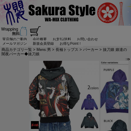
実店舗のご案内
会社概要
お支払/送料
お問い合わせ
メールマガジン
新規会員登録
お得なPoint！
商品カテゴリ一覧
>
Mens:男
>
長袖トップス
>
パーカー
> 抜刀娘 娘達の
闇夜パーカー◆抜刀娘