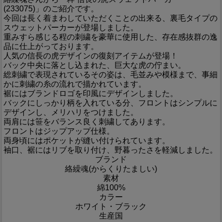
(233075)」のご紹介です。
今回は長く着まわしていただくことの出来る、裏毛タイプの
スウェットパーカーが登場しました。
重みすら感じる程の刺繍を豪華に使用した、存在感抜群の逸
品に仕上がっております。
人気の信長の虎デザインの復刻アイテムが登場！
バック中央に落とし込まれた、巨大な虎の佇まい。
総刺繍で表現されているその姿は、毛並みや模様まで、事細
かに刺繍の糸の流れで描かれています。
裾にはブランドロゴを印風にデザインしました。
バックにしっかり柄を入れている分、フロントはシンプルに
デザインし、メリハリをつけました。
両肩には笹をバランス良く刺繍してあります。
フロントはジップアップ仕様。
両身頃にはポケットが縫い付けられています。
袖口、裾にはリブを取り付け、野暮ったさを軽減しました。
ブランド
絡繰魂(からくりたましい)
素材
綿100%
カラー
ホワイト・ブラック
生産国