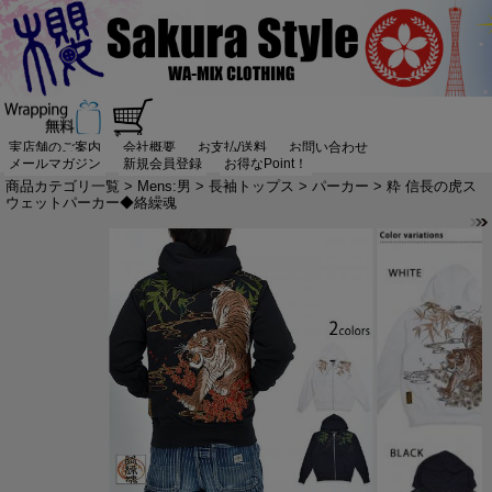
実店舗のご案内
会社概要
お支払/送料
お問い合わせ
メールマガジン
新規会員登録
お得なPoint！
商品カテゴリ一覧
>
Mens:男
>
長袖トップス
>
パーカー
> 粋 信長の虎ス
ウェットパーカー◆絡繰魂