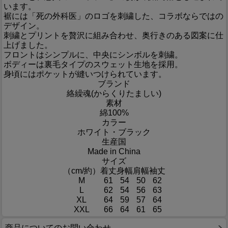
います。
裾には「死の外科医」のロゴを刺繍した、コラボならではの
デザイン。
刺繍とプリントを贅沢に組み合わせ、奥行きのある図案に仕
上げました。
フロントはシンプルに、中央にシンボルを刺繍。
ボディーは裏毛タイプのスウェット生地を採用。
身頃にはポケットが縫いつけられています。
ブランド
絡繰魂(からくりたましい)
素材
綿100%
カラー
ホワイト・ブラック
生産国
Made in China
サイズ
（cm/約）
着丈
身幅
肩幅
袖丈
M
61
54
50
62
L
62
54
56
63
XL
64
59
57
64
XXL
66
64
61
65
商品についてのお問い合わせ