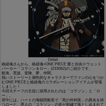
Detail
絡繰魂さんから、絡繰魂×ONE PIECE 愛と自由スウェット
パーカー「コラソン＆ロー」(233062)のご紹介です。
航海、荒波、冒険、夢、仲間。
熱いストーリーと個性的なキャラクターでファンの心をつか
むONE PIECEと絡繰魂のコラボレーションアイテムが登場
しました！
今回モチーフの主役に採用されたのは「コラソン」と「ロ
ー」。
背中には、ハートの海賊団船長で「死の外科医」の異名を持
つローと、恩人の「コラソン」の姿が刺繍で落とし込まれて