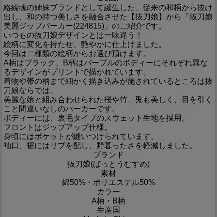
絡繰魂の姉妹ブランドとして誕生した、従来の和柄から抜け
出し、和の持つ美しさを融合させた【抜刀娘】から「抜刀娘
美麗ジップパーカー(224815)」のご紹介です。
いつもの抜刀娘デザインとは一味違う！
絵柄に変化を持たせ、艶やかに仕上げました。
今回は二種類の絵柄からお選び頂けます。
A柄はブラック、B柄はパープルのボディーにそれぞれ異な
るデザインがプリントで描かれています。
着物や帯の柄まで細かく描き込みが施されているところは抜
刀娘ならでは。
美麗な娘と組み合わせられた桜や竹、兎も美しく、目を引く
こと間違いなしのパーカーです。
ボディーには、裏毛タイプのスウェット生地を採用。
フロントはジップアップ仕様。
身頃にはポケットが縫いつけられています。
袖口、裾にはリブを配し、野暮ったさを軽減しました。
ブランド
抜刀娘(ばっとうむすめ)
素材
綿50%・ポリエステル50%
カラー
A柄・B柄
生産国