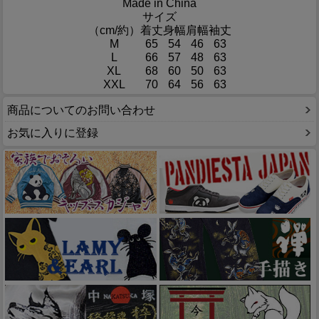
Made in China
サイズ
（cm/約）
着丈
身幅
肩幅
袖丈
M
65
54
46
63
L
66
57
48
63
XL
68
60
50
63
XXL
70
64
56
63
商品についてのお問い合わせ
お気に入りに登録