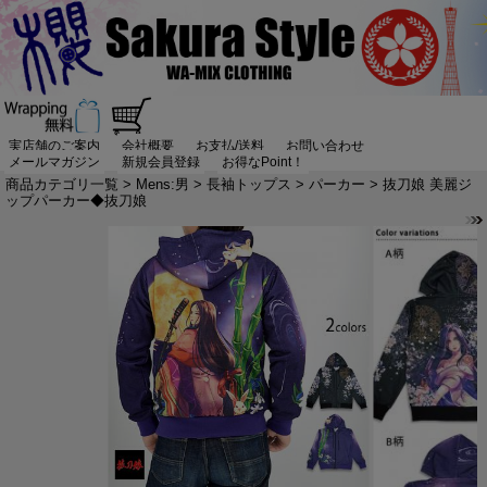
実店舗のご案内
会社概要
お支払/送料
お問い合わせ
メールマガジン
新規会員登録
お得なPoint！
商品カテゴリ一覧
>
Mens:男
>
長袖トップス
>
パーカー
> 抜刀娘 美麗ジ
ップパーカー◆抜刀娘