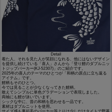
Detail
着た人、それを見た人が笑顔になれる、他にはないデザイン
を提供し続けている「喜人」さんから「登り鯉のダブルニッ
トジップパーカー(KJ-52307)」のご紹介です。
2025年の喜人のテーマのひとつが「和柄の原点に立ち返る
アイテム」です。
鯉柄もそのひとつ。
今では見ることが少なくなってきた鯉柄。
敢えてシンプルに単色グラデーションで表現しました。
両袖にも鯉が泳いでいます。
シックな中に、昔の和柄を思わせる一品です。
素材はダブルニットを使用。
サイズ感も裏起毛のパーカー等よりは少しだけタイトで野暮