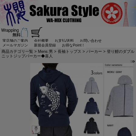
実店舗のご案内
会社概要
お支払/送料
お問い合わせ
メールマガジン
新規会員登録
お得なPoint！
商品カテゴリ一覧
>
Mens:男
>
長袖トップス
>
パーカー
> 登り鯉のダブル
ニットジップパーカー◆喜人