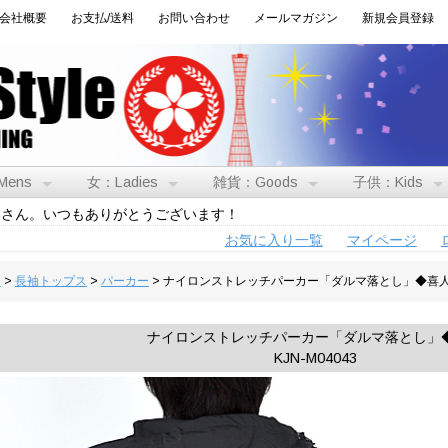
会社概要
お支払/送料
お問い合わせ
メールマガジン
新規会員登録
Mens
女：Ladies
雑貨：Goods
子供：Kids
トさん。いつもありがとうございます！
お気に入り一覧
マイページ
男
>
長袖トップス
>
パーカー
> ナイロンストレッチパーカー「ダルマ落とし」◆喜
ナイロンストレッチパーカー「ダルマ落とし」
KJN-M04043