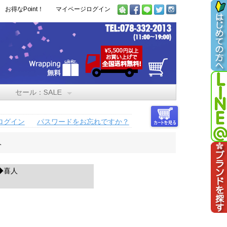
お得なPoint！
マイページログイン
セール：SALE
ログイン
パスワードをお忘れですか？
人
◆喜人