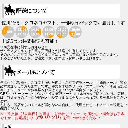
佐川急便、クロネコヤマト、一部ゆうパックでお届けします
上記6つの時間指定も可能！
※商品在庫に関するお知らせ※
サクラスタイルでは在庫を実店舗と各販路で共有しております。
そのため、ご注文頂いたタイミングによっては在庫がない場合もございます。
予めご了承いただき、ご注文下さいますようお願い申し上げます。
当店からお客様へ、ご注文を頂いた後に「ご注文確認メール」「発送メール」等を
必ずお送りしております。ですが稀にお客様のサーバーのエラーやメール受信設定
等により、メールがお客様へお届けできていない場合がございます。
WEBのフリーメールやプロバイダの迷惑メールフィルタを使用されているお客様
は、当店からのメールが迷惑メールフォルダに振り分けられている可能性もござい
ます。
もしも、当店からのメールが届かない場合は、ご使用されているメールの設定をご
確認ください。
※ご注文後【3営業日】を過ぎても弊社よりメールが届かない場合はお手数
ですが、お電話より（078-332-2013）お問い合わせください。