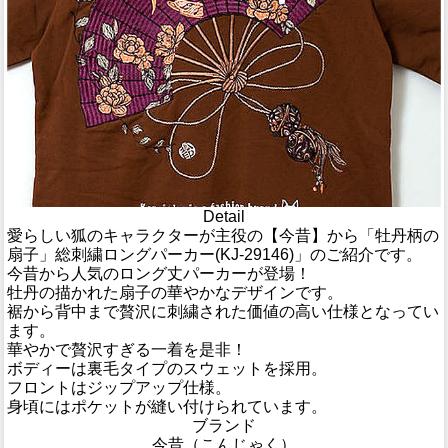
Detail
愛らしい狐のキャラクターが主役の【今昔】から「牡丹柄の
扇子」総刺繍ロングパーカー(KJ-29146)」のご紹介です。
今昔から人気のロング丈パーカーが登場！
牡丹の描かれた扇子の華やかなデザインです。
裾から背中まで贅沢に刺繍された価値の高い仕様となってい
ます。
華やかで贅沢すぎる一着を是非！
ボディーは裏毛タイプのスウェットを採用。
フロントはジップアップ仕様。
身頃にはポケットが縫い付けられています。
ブランド
今昔（こんじゃく）