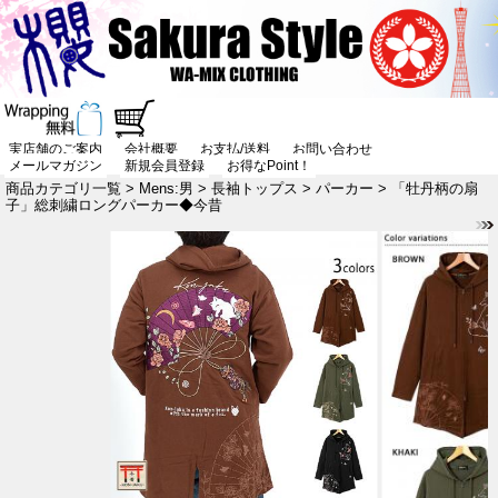
実店舗のご案内
会社概要
お支払/送料
お問い合わせ
メールマガジン
新規会員登録
お得なPoint！
商品カテゴリ一覧
>
Mens:男
>
長袖トップス
>
パーカー
> 「牡丹柄の扇
子」総刺繍ロングパーカー◆今昔