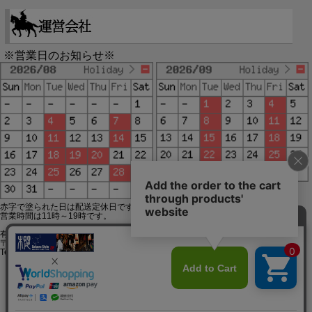
※営業日のお知らせ※
赤字で塗られた日は配送定休日です。
営業時間は11時～19時です。
有限会社ジップジップ SakuraStyle通販事業部
〒650-0021 神戸市中央区三宮町3-9-19イトウビル1,4F
Tel:078-332-2013 FAX:078-333-6644
SSL/TLSとは?