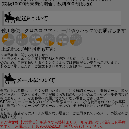
(税抜10000円未満の場合手数料300円(税抜))
佐川急便、クロネコヤマト、一部ゆうパックでお届けします
上記6つの時間指定も可能！
※商品在庫に関するお知らせ※
サクラスタイルでは在庫を実店舗と各販路で共有しております。
そのため、ご注文頂いたタイミングによっては在庫がない場合もございます。
予めご了承いただき、ご注文下さいますようお願い申し上げます。
当店からお客様へ、ご注文を頂いた後に「ご注文確認メール」「発送メール」等を
必ずお送りしております。ですが稀にお客様のサーバーのエラーやメール受信設定
等により、メールがお客様へお届けできていない場合がございます。
WEBのフリーメールやプロバイダの迷惑メールフィルタを使用されているお客様
は、当店からのメールが迷惑メールフォルダに振り分けられている可能性もござい
ます。
もしも、当店からのメールが届かない場合は、ご使用されているメールの設定をご
確認ください。
※ご注文後【3営業日】を過ぎても弊社よりメールが届かない場合はお手数
ですが、お電話より（078-332-2013）お問い合わせください。