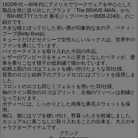
1920年代～40年代にアメリカでワークウェアを中心とした
製品を世に送り出したブランド「The BRAVE-MAN」から
「BR×BETTYコラボ 裏毛ジップパーカー(BBB-2240)」のご
紹介です。
大きな瞳とぽってりした赤い唇が印象的な女の子、ベティ・
ブープ(Betty Boop)。
キュートだけどセクシーで女性らしいルックスは、世界中の
ファンを虜にしています。
バイカーテイストを取り入れた今回の作品。
レザーのワンピースをキュートに穿きこなしたベティが、愛
車を乗りこなす様子が総刺繍で描かれています。
絵柄上部のロゴはフェルトを縫い付けたような3D仕様。
背景のロゴと絵柄下のブランドロゴにはプリントを採用しま
した。
フロントのロゴも同じくフェルトを用いた3D仕様。
袖のライン部分のロゴはプリント、左袖のワッペンは刺繍と
なっております。
ボディーには、しっかりとした肉厚な裏毛スウェットを採
用。
袖口、裾にはリブを縫い付け、野暮ったさを軽減しました。
カジュアルに着こなしに取り入れることの出来る、大人のキ
ャラクターアイテムです。
ブランド