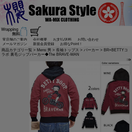
実店舗のご案内
会社概要
お支払/送料
お問い合わせ
メールマガジン
新規会員登録
お得なPoint！
商品カテゴリ一覧
>
Mens:男
>
長袖トップス
>
パーカー
> BR×BETTYコ
ラボ 裏毛ジップパーカー◆The BRAVE-MAN