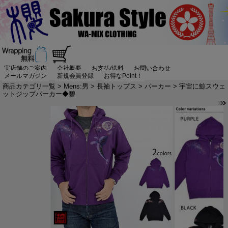
実店舗のご案内
会社概要
お支払/送料
お問い合わせ
メールマガジン
新規会員登録
お得なPoint！
商品カテゴリ一覧
>
Mens:男
>
長袖トップス
>
パーカー
> 宇宙に鯨スウェ
ットジップパーカー◆碧