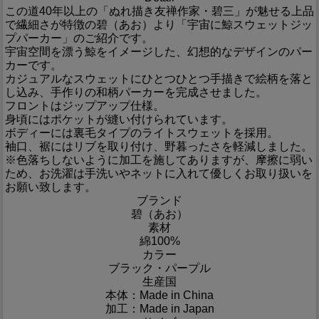
この道40年以上の「ぬれ描き友禅作家・碧三」が魅せる上品
で繊細さが特徴の碧（あお）より「宇宙に鯨スウェットジッ
プパーカー」のご紹介です。
宇宙空間を漂う鯨をイメージした、幻想的なデザインのパー
カーです。
カジュアルなスウェットにひとつひとつ手描きで絵柄を落と
し込み、手作りの和柄パーカーを完成させました。
フロントはジップアップ仕様。
身頃にはポケットが縫い付けられています。
ボディーには裏毛タイプのライトスウェットを採用。
袖口、裾にはリブを取り付け、野暮ったさを軽減しました。
※色落ちしないように加工を施してありますが、摩擦に弱い
ため、お洗濯は手洗いやネットに入れて優しくお取り扱いを
お願い致します。
ブランド
碧（あお）
素材
綿100%
カラー
ブラック・パープル
生産国
本体：Made in China
加工：Made in Japan