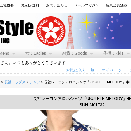
会社概要
お支払/送料
お問い合わせ
メールマガジン
新規会員登録
Mens
女：Ladies
雑貨：Goods
子供：Kids
トさん。いつもありがとうございます！
お気に入り一覧
マイページ
男
>
長袖トップス
>
シャツ
> 長袖レーヨンアロハシャツ「UKULELE MELODY」◆S
長袖レーヨンアロハシャツ「UKULELE MELODY」◆S
SUN-M01732