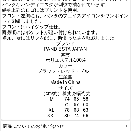
パンクなパンディエスタが刺繍で描かれています。
絵柄上部のロゴにはプリントを使用。
フロント左胸にも、パンダのフェイスアイコンをワンポイン
トで刺繍しました。
フロントはハイジップ仕様。
両身頃にはポケットが縫い付けられています。
襟元、裾にはリブを配し、野暮ったさを軽減しました。
ブランド
PANDIESTA JAPAN
素材
ポリエステル100%
カラー
ブラック・レッド・ブルー
生産国
Made in China
サイズ
（cm/約）
着丈
身幅
裄丈
M
74
65
58
L
75
67
60
XL
78
68
63
XXL
80
74
66
商品についてのお問い合わせ