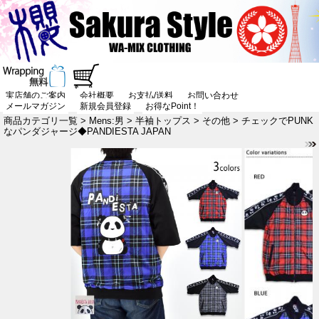
実店舗のご案内
会社概要
お支払/送料
お問い合わせ
メールマガジン
新規会員登録
お得なPoint！
商品カテゴリ一覧
>
Mens:男
>
半袖トップス
>
その他
> チェックでPUNK
なパンダジャージ◆PANDIESTA JAPAN