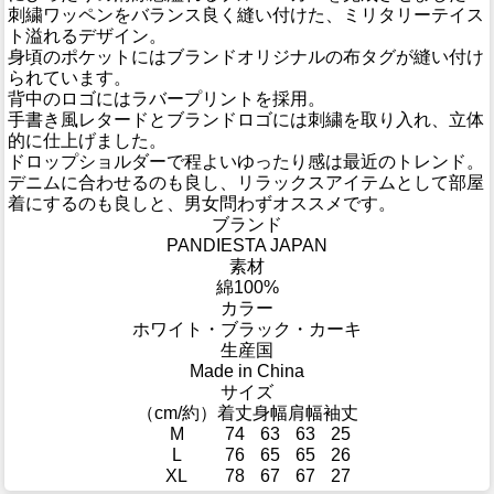
刺繍ワッペンをバランス良く縫い付けた、ミリタリーテイス
ト溢れるデザイン。
身頃のポケットにはブランドオリジナルの布タグが縫い付け
られています。
背中のロゴにはラバープリントを採用。
手書き風レタードとブランドロゴには刺繍を取り入れ、立体
的に仕上げました。
ドロップショルダーで程よいゆったり感は最近のトレンド。
デニムに合わせるのも良し、リラックスアイテムとして部屋
着にするのも良しと、男女問わずオススメです。
ブランド
PANDIESTA JAPAN
素材
綿100%
カラー
ホワイト・ブラック・カーキ
生産国
Made in China
サイズ
（cm/約）
着丈
身幅
肩幅
袖丈
M
74
63
63
25
L
76
65
65
26
XL
78
67
67
27