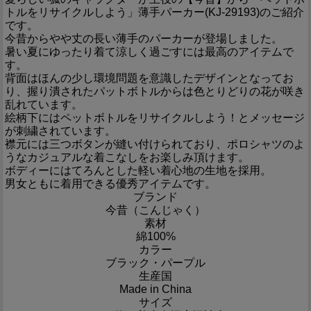
トルをリサイクルしよう」薄手パーカー(KJ-29193)のご紹介
です。
今昔からやや丈の長い薄手のパーカーが登場しました。
暑い夏にゆったり着て涼しく過ごすには最高のアイテムで
す。
背面はほんの少し環境問題を意識したデザインとなってお
り、握り潰されたパットボトルからは色とりどりの花が咲き
乱れています。
絵柄下にはペットボトルをリサイクルしよう！とメッセージ
が刺繍されています。
襟元には三つボタンが縫い付けられており、ポロシャツのよ
うなカジュアルな着こなしをお楽しみ頂けます。
ボディーにはてろんとした軽い着心地の生地を採用。
男女ともに着用できる優秀アイテムです。
ブランド
今昔（こんじゃく）
素材
綿100%
カラー
ブラック・パープル
生産国
Made in China
サイズ