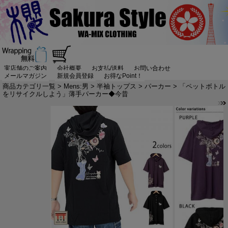
実店舗のご案内
会社概要
お支払/送料
お問い合わせ
メールマガジン
新規会員登録
お得なPoint！
商品カテゴリ一覧
>
Mens:男
>
半袖トップス
>
パーカー
> 「ペットボトル
をリサイクルしよう」薄手パーカー◆今昔