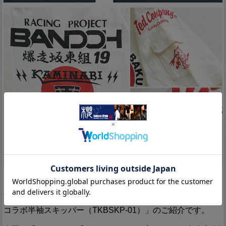
Detail
「JAPANESE BAD BOY」をコンセプトに掲げ、昭和の由緒
正しき不良文化にロックなスパイスを注入したブランド「カ
ミナリ」より、爆走坂東組×TEDMAN×カミナリ「トリプル
コラボ半袖スキッパー（TKBSKP-01）」のご紹介です。