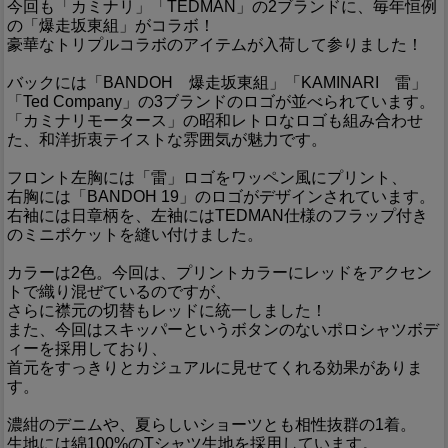
今回も「カミナリ」「TEDMAN」の2ブランドに、毎年恒例
の「爆走坂東組」がコラボ！
豪華なトリプルコラボのアイテムが入荷して参りました！
バックには「BANDOH 爆走坂東組」「KAMINARI 雷」
「Ted Company」の3ブランドのロゴが並べられています。
「カミナリモータース」の昭和レトロなロゴも組み合わせ
た、和洋折衷テイストな雰囲気が魅力です。
フロント左胸には「雷」ロゴをワッペン風にプリント、
右胸には「BANDOH 19」のロゴがデザインされています。
右袖には日章柄を、左袖にはTEDMAN仕様のフラップ付き
のミニポケットを縫い付けました。
カラーは2色。今回は、プリントカラーにレッドをアクセン
トで織り混ぜているのですが、
さらに襟元の切替もレッドに統一しました！
また、今回はスキッパーというボタンのないポロシャツボデ
ィーを採用しており、
首元をすっきりとカジュアルに見せてくれる効果がありま
す。
濃紺のデニムや、夏らしいショーツとも相性抜群の1着。
生地には綿100%のTシャツ生地を採用しています。