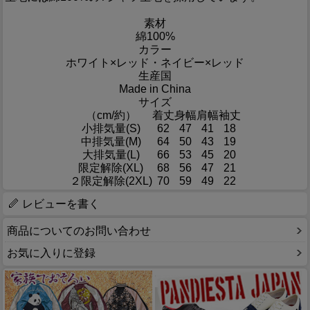
素材
綿100%
カラー
ホワイト×レッド・ネイビー×レッド
生産国
Made in China
サイズ
（cm/約）
着丈
身幅
肩幅
袖丈
小排気量(S)
62
47
41
18
中排気量(M)
64
50
43
19
大排気量(L)
66
53
45
20
限定解除(XL)
68
56
47
21
２限定解除(2XL)
70
59
49
22
レビューを書く
商品についてのお問い合わせ
お気に入りに登録