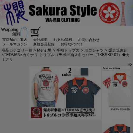
実店舗のご案内
会社概要
お支払/送料
お問い合わせ
メールマガジン
新規会員登録
お得なPoint！
商品カテゴリ一覧
>
Mens:男
>
半袖トップス
>
ポロシャツ
> 爆走坂東組
×TEDMAN×カミナリ トリプルコラボ半袖スキッパー（TKBSKP-01）◆カ
ミナリ