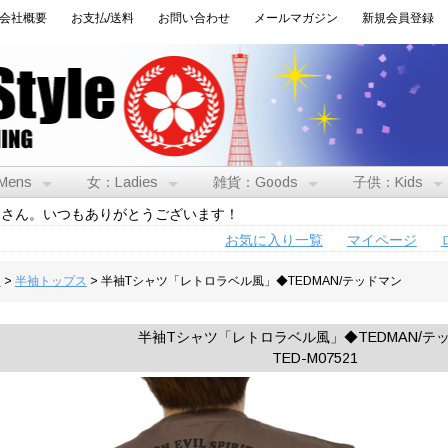
会社概要
お支払/送料
お問い合わせ
メールマガジン
新規会員登録
Mens
女：Ladies
雑貨：Goods
子供：Kids
トさん。いつもありがとうございます！
お気に入り一覧
マイページ
男
>
半袖トップス
> 半袖Tシャツ「レトロラベル風」◆TEDMAN/テッドマン
半袖Tシャツ「レトロラベル風」◆TEDMAN/テ
TED-M07521