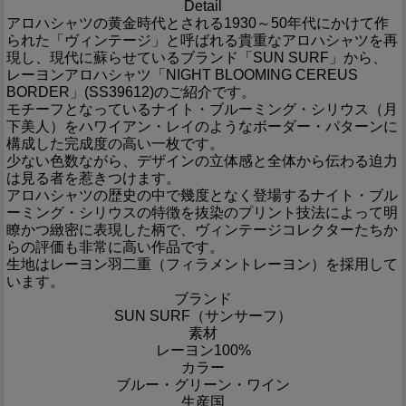
Detail
アロハシャツの黄金時代とされる1930～50年代にかけて作
られた「ヴィンテージ」と呼ばれる貴重なアロハシャツを再
現し、現代に蘇らせているブランド「SUN SURF」から、
レーヨンアロハシャツ「NIGHT BLOOMING CEREUS
BORDER」(SS39612)のご紹介です。
モチーフとなっているナイト・ブルーミング・シリウス（月
下美人）をハワイアン・レイのようなボーダー・パターンに
構成した完成度の高い一枚です。
少ない色数ながら、デザインの立体感と全体から伝わる迫力
は見る者を惹きつけます。
アロハシャツの歴史の中で幾度となく登場するナイト・ブル
ーミング・シリウスの特徴を抜染のプリント技法によって明
瞭かつ緻密に表現した柄で、ヴィンテージコレクターたちか
らの評価も非常に高い作品です。
生地はレーヨン羽二重（フィラメントレーヨン）を採用して
います。
ブランド
SUN SURF（サンサーフ）
素材
レーヨン100%
カラー
ブルー・グリーン・ワイン
生産国