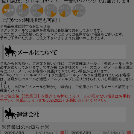
佐川急便、クロネコヤマト、一部ゆうパックでお届けします
上記6つの時間指定も可能！
※商品在庫に関するお知らせ※
サクラスタイルでは在庫を実店舗と各販路で共有しております。
そのため、ご注文頂いたタイミングによっては在庫がない場合もございます。
予めご了承いただき、ご注文下さいますようお願い申し上げます。
当店からお客様へ、ご注文を頂いた後に「ご注文確認メール」「発送メール」等を
必ずお送りしております。ですが稀にお客様のサーバーのエラーやメール受信設定
等により、メールがお客様へお届けできていない場合がございます。
WEBのフリーメールやプロバイダの迷惑メールフィルタを使用されているお客様
は、当店からのメールが迷惑メールフォルダに振り分けられている可能性もござい
ます。
もしも、当店からのメールが届かない場合は、ご使用されているメールの設定をご
確認ください。
※ご注文後【3営業日】を過ぎても弊社よりメールが届かない場合はお手数
ですが、お電話より（078-332-2013）お問い合わせください。
※営業日のお知らせ※