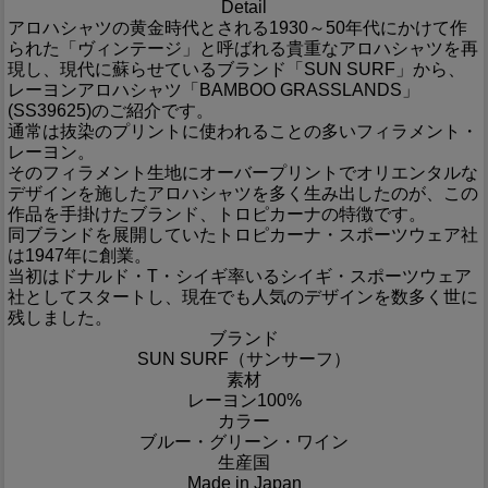
Detail
アロハシャツの黄金時代とされる1930～50年代にかけて作
られた「ヴィンテージ」と呼ばれる貴重なアロハシャツを再
現し、現代に蘇らせているブランド「SUN SURF」から、
レーヨンアロハシャツ「BAMBOO GRASSLANDS」
(SS39625)のご紹介です。
通常は抜染のプリントに使われることの多いフィラメント・
レーヨン。
そのフィラメント生地にオーバープリントでオリエンタルな
デザインを施したアロハシャツを多く生み出したのが、この
作品を手掛けたブランド、トロピカーナの特徴です。
同ブランドを展開していたトロピカーナ・スポーツウェア社
は1947年に創業。
当初はドナルド・T・シイギ率いるシイギ・スポーツウェア
社としてスタートし、現在でも人気のデザインを数多く世に
残しました。
ブランド
SUN SURF（サンサーフ）
素材
レーヨン100%
カラー
ブルー・グリーン・ワイン
生産国
Made in Japan