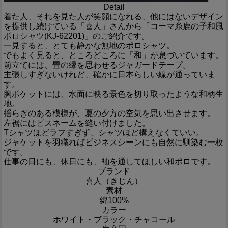
Detail
着た人、それを見た人が笑顔になれる、他にはないデザイン
を提供し続けている「喜人」さんから「コーマ糸鹿の子和風
ポロシャツ(KJ-62201)」のご紹介です。
一見すると、とても静かな無地のポロシャツ。
でもよく見ると、ところどころに「和」が息づいています。
前立てには、畳の縁を思わせるジャガードテープ。
主張しすぎないけれど、確かに日本らしい線が通っていま
す。
胸ポケットには、水面に映る景色を切り取ったような和柄生
地。
揺らぎのある模様が、夏の夕方の空気を思い出させます。
左裾にはピスネームを縫い付けました。
Tシャツほどラフすぎず、シャツほど構えなくていい。
ジャケットを羽織ればビジネスシーンにも自然に馴染む一枚
です。
仕事の日にも、休日にも、袖を通してほしい和ポロです。
ブランド
喜人（きじん）
素材
綿100%
カラー
ホワイト・ブラック・チャコール