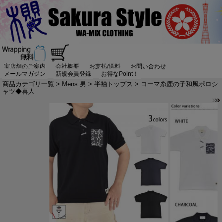
実店舗のご案内
会社概要
お支払/送料
お問い合わせ
メールマガジン
新規会員登録
お得なPoint！
商品カテゴリ一覧
>
Mens:男
>
半袖トップス
> コーマ糸鹿の子和風ポロシ
ャツ◆喜人