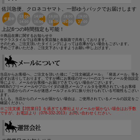
佐川急便、クロネコヤマト、一部ゆうパックでお届けします
上記6つの時間指定も可能！
※商品在庫に関するお知らせ※
サクラスタイルでは在庫を実店舗と各販路で共有しております。
そのため、ご注文頂いたタイミングによっては在庫がない場合もございます。
予めご了承いただき、ご注文下さいますようお願い申し上げます。
当店からお客様へ、ご注文を頂いた後に「ご注文確認メール」「発送メール」等を
必ずお送りしております。ですが稀にお客様のサーバーのエラーやメール受信設定
等により、メールがお客様へお届けできていない場合がございます。
WEBのフリーメールやプロバイダの迷惑メールフィルタを使用されているお客様
は、当店からのメールが迷惑メールフォルダに振り分けられている可能性もござい
ます。
もしも、当店からのメールが届かない場合は、ご使用されているメールの設定をご
確認ください。
※ご注文後【3営業日】を過ぎても弊社よりメールが届かない場合はお手数
ですが、お電話より（078-332-2013）お問い合わせください。