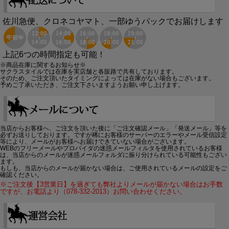
佐川急便、クロネコヤマト、一部ゆうパックでお届けします
上記6つの時間指定も可能！
※商品在庫に関するお知らせ※
サクラスタイルでは在庫を実店舗と各販路で共有しております。
そのため、ご注文頂いたタイミングによっては在庫がない場合もございます。
予めご了承いただき、ご注文下さいますようお願い申し上げます。
当店からお客様へ、ご注文を頂いた後に「ご注文確認メール」「発送メール」等を
必ずお送りしております。ですが稀にお客様のサーバーのエラーやメール受信設定
等により、メールがお客様へお届けできていない場合がございます。
WEBのフリーメールやプロバイダの迷惑メールフィルタを使用されているお客様
は、当店からのメールが迷惑メールフォルダに振り分けられている可能性もござい
ます。
もしも、当店からのメールが届かない場合は、ご使用されているメールの設定をご
確認ください。
※ご注文後【3営業日】を過ぎても弊社よりメールが届かない場合はお手数
ですが、お電話より（078-332-2013）お問い合わせください。