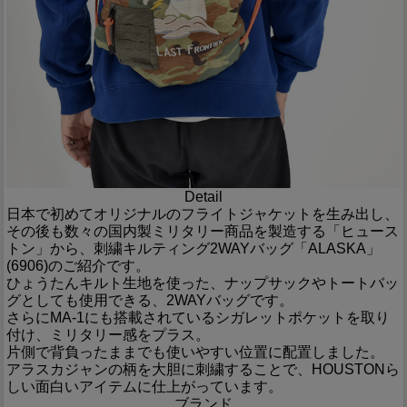
Detail
日本で初めてオリジナルのフライトジャケットを生み出し、
その後も数々の国内製ミリタリー商品を製造する「ヒュース
トン」から、刺繍キルティング2WAYバッグ「ALASKA」
(6906)のご紹介です。
ひょうたんキルト生地を使った、ナップサックやトートバッ
グとしても使用できる、2WAYバッグです。
さらにMA-1にも搭載されているシガレットポケットを取り
付け、ミリタリー感をプラス。
片側で背負ったままでも使いやすい位置に配置しました。
アラスカジャンの柄を大胆に刺繍することで、HOUSTONら
しい面白いアイテムに仕上がっています。
ブランド