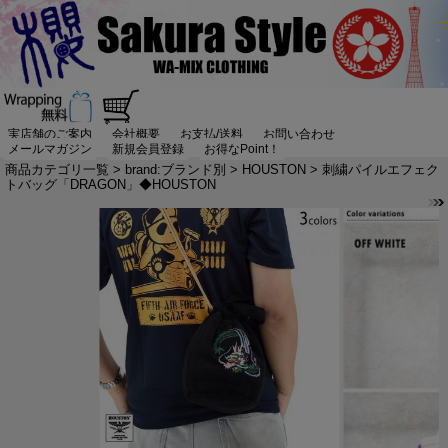
実店舗のご案内
会社概要
お支払/送料
お問い合わせ
メールマガジン
新規会員登録
お得なPoint！
商品カテゴリ一覧
>
brand:ブランド別
>
HOUSTON
> 刺繍パイルエフェク
トバッグ「DRAGON」◆HOUSTON