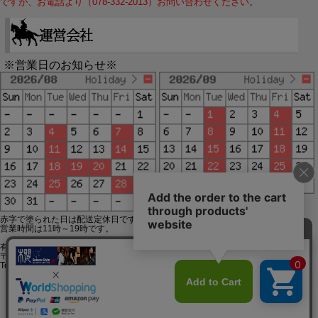
ですが、お電話より（078-332-2013）お問い合わせください。
※営業日のお知らせ※
赤字で塗られた日は配送定休日です。
営業時間は11時～19時です。
有限会社ジップジップ SakuraStyle通販事業部
〒650-0021 神戸市中央区三宮町3-9-19イトウビル1,4F
Tel:078-332-2013 FAX:078-333-6644
SSL/TLSとは?