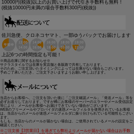
10000円(税抜)以上のお買い上げで代引き手数料も無料！
(税抜10000円未満の場合手数料300円(税抜))
佐川急便、クロネコヤマト、一部ゆうパックでお届けします
上記6つの時間指定も可能！
※商品在庫に関するお知らせ※
サクラスタイルでは在庫を実店舗と各販路で共有しております。
そのため、ご注文頂いたタイミングによっては在庫がない場合もございます。
予めご了承いただき、ご注文下さいますようお願い申し上げます。
当店からお客様へ、ご注文を頂いた後に「ご注文確認メール」「発送メール」等を
必ずお送りしております。ですが稀にお客様のサーバーのエラーやメール受信設定
等により、メールがお客様へお届けできていない場合がございます。
WEBのフリーメールやプロバイダの迷惑メールフィルタを使用されているお客様
は、当店からのメールが迷惑メールフォルダに振り分けられている可能性もござい
ます。
もしも、当店からのメールが届かない場合は、ご使用されているメールの設定をご
確認ください。
※ご注文後【3営業日】を過ぎても弊社よりメールが届かない場合はお手数