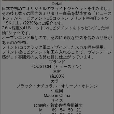
Detail
日本で初めてオリジナルのフライトジャケットを生み出し、
その後も数々の国内製ミリタリー商品を製造する「ヒュース
トン」から、ピグメントUSコットン プリント半袖Tシャツ
「SKULL」(22396)のご紹介です。
7.6oz程度のU.S.コットンにピグメントをトッピングした半
袖Tシャツです。
オープンエンド糸なので、意図に適度な空気を含みガサ感が
あるのが特徴。
プリントにはクラック風にデザインしたスカル柄を採用。
プリント後にピグメント加工を入れることで、ヴィンテージ
感がます雰囲気のある見た目に仕上がっています。
ブランド
HOUSTON（ヒューストン）
素材
綿100%
カラー
ブラック・ナチュラル・オリーブ・オレンジ
生産国
Made in China
サイズ
（cm/約）
着丈
身幅
肩幅
袖丈
M
69
54
50
21