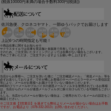
(税抜10000円未満の場合手数料300円(税抜))
佐川急便、クロネコヤマト、一部ゆうパックでお届けします
上記6つの時間指定も可能！
※商品在庫に関するお知らせ※
サクラスタイルでは在庫を実店舗と各販路で共有しております。
そのため、ご注文頂いたタイミングによっては在庫がない場合もございます。
予めご了承いただき、ご注文下さいますようお願い申し上げます。
当店からお客様へ、ご注文を頂いた後に「ご注文確認メール」「発送メール」等を
必ずお送りしております。ですが稀にお客様のサーバーのエラーやメール受信設定
等により、メールがお客様へお届けできていない場合がございます。
WEBのフリーメールやプロバイダの迷惑メールフィルタを使用されているお客様
は、当店からのメールが迷惑メールフォルダに振り分けられている可能性もござい
ます。
もしも、当店からのメールが届かない場合は、ご使用されているメールの設定をご
確認ください。
※ご注文後【3営業日】を過ぎても弊社よりメールが届かない場合はお手数
ですが、お電話より（078-332-2013）お問い合わせください。