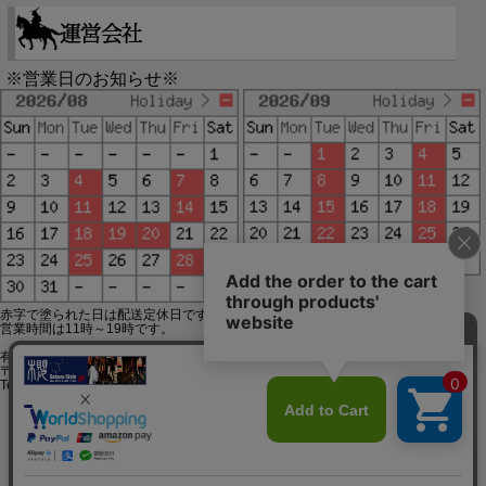
※営業日のお知らせ※
赤字で塗られた日は配送定休日です。
営業時間は11時～19時です。
有限会社ジップジップ SakuraStyle通販事業部
〒650-0021 神戸市中央区三宮町3-9-19イトウビル1,4F
Tel:078-332-2013 FAX:078-333-6644
SSL/TLSとは?