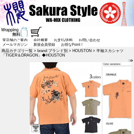
実店舗のご案内
会社概要
お支払/送料
お問い合わせ
メールマガジン
新規会員登録
お得なPoint！
商品カテゴリ一覧
>
brand:ブランド別
>
HOUSTON
> 半袖スカシャツ
「TIGER＆DRAGON」◆HOUSTON