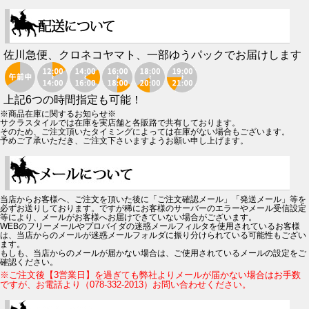
佐川急便、クロネコヤマト、一部ゆうパックでお届けします
上記6つの時間指定も可能！
※商品在庫に関するお知らせ※
サクラスタイルでは在庫を実店舗と各販路で共有しております。
そのため、ご注文頂いたタイミングによっては在庫がない場合もございます。
予めご了承いただき、ご注文下さいますようお願い申し上げます。
当店からお客様へ、ご注文を頂いた後に「ご注文確認メール」「発送メール」等を
必ずお送りしております。ですが稀にお客様のサーバーのエラーやメール受信設定
等により、メールがお客様へお届けできていない場合がございます。
WEBのフリーメールやプロバイダの迷惑メールフィルタを使用されているお客様
は、当店からのメールが迷惑メールフォルダに振り分けられている可能性もござい
ます。
もしも、当店からのメールが届かない場合は、ご使用されているメールの設定をご
確認ください。
※ご注文後【3営業日】を過ぎても弊社よりメールが届かない場合はお手数
ですが、お電話より（078-332-2013）お問い合わせください。