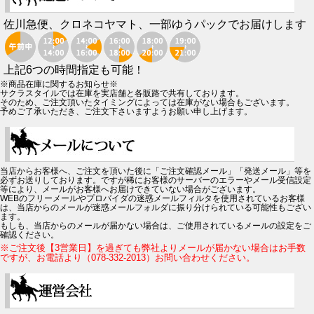
佐川急便、クロネコヤマト、一部ゆうパックでお届けします
上記6つの時間指定も可能！
※商品在庫に関するお知らせ※
サクラスタイルでは在庫を実店舗と各販路で共有しております。
そのため、ご注文頂いたタイミングによっては在庫がない場合もございます。
予めご了承いただき、ご注文下さいますようお願い申し上げます。
当店からお客様へ、ご注文を頂いた後に「ご注文確認メール」「発送メール」等を
必ずお送りしております。ですが稀にお客様のサーバーのエラーやメール受信設定
等により、メールがお客様へお届けできていない場合がございます。
WEBのフリーメールやプロバイダの迷惑メールフィルタを使用されているお客様
は、当店からのメールが迷惑メールフォルダに振り分けられている可能性もござい
ます。
もしも、当店からのメールが届かない場合は、ご使用されているメールの設定をご
確認ください。
※ご注文後【3営業日】を過ぎても弊社よりメールが届かない場合はお手数
ですが、お電話より（078-332-2013）お問い合わせください。