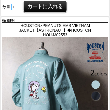
数量
商品説明
HOUSTON×PEANUTS EMB VIETNAM
JACKET【ASTRONAUT】◆HOUSTON
HOU-M02553