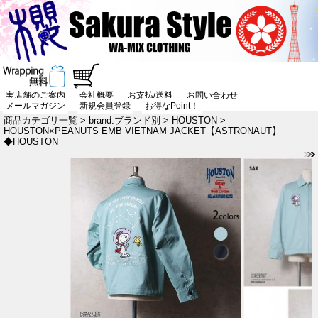
実店舗のご案内
会社概要
お支払/送料
お問い合わせ
メールマガジン
新規会員登録
お得なPoint！
商品カテゴリ一覧
>
brand:ブランド別
>
HOUSTON
>
HOUSTON×PEANUTS EMB VIETNAM JACKET【ASTRONAUT】
◆HOUSTON