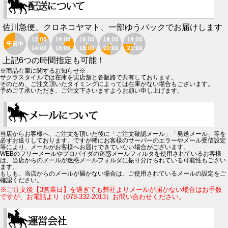
佐川急便、クロネコヤマト、一部ゆうパックでお届けします
上記6つの時間指定も可能！
※商品在庫に関するお知らせ※
サクラスタイルでは在庫を実店舗と各販路で共有しております。
そのため、ご注文頂いたタイミングによっては在庫がない場合もございます。
予めご了承いただき、ご注文下さいますようお願い申し上げます。
当店からお客様へ、ご注文を頂いた後に「ご注文確認メール」「発送メール」等を
必ずお送りしております。ですが稀にお客様のサーバーのエラーやメール受信設定
等により、メールがお客様へお届けできていない場合がございます。
WEBのフリーメールやプロバイダの迷惑メールフィルタを使用されているお客様
は、当店からのメールが迷惑メールフォルダに振り分けられている可能性もござい
ます。
もしも、当店からのメールが届かない場合は、ご使用されているメールの設定をご
確認ください。
※ご注文後【3営業日】を過ぎても弊社よりメールが届かない場合はお手数
ですが、お電話より（078-332-2013）お問い合わせください。