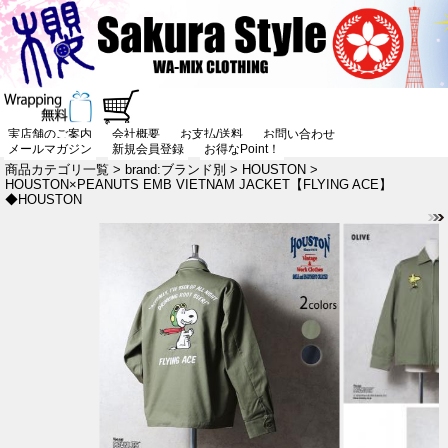
実店舗のご案内
会社概要
お支払/送料
お問い合わせ
メールマガジン
新規会員登録
お得なPoint！
商品カテゴリ一覧
>
brand:ブランド別
>
HOUSTON
>
HOUSTON×PEANUTS EMB VIETNAM JACKET【FLYING ACE】
◆HOUSTON