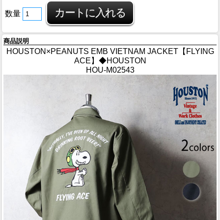
数量
商品説明
HOUSTON×PEANUTS EMB VIETNAM JACKET【FLYING
ACE】◆HOUSTON
HOU-M02543