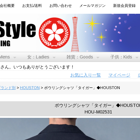
会社概要
お支払/送料
お問い合わせ
メールマガジン
新規会員登録
Mens
女：Ladies
雑貨：Goods
子供：Kids
トさん。いつもありがとうございます！
お気に入り一覧
マイページ
:ブランド別
>
HOUSTON
> ボウリングシャツ「タイガー」◆HOUSTON
ボウリングシャツ「タイガー」◆HOUSTO
HOU-M02531