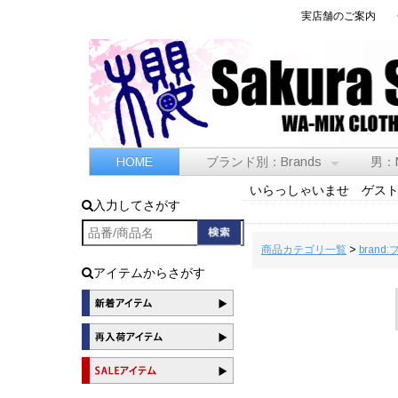
実店舗のご案内
HOME
ブランド別：Brands
男：
いらっしゃいませ ゲス
入力してさがす
商品カテゴリ一覧
>
brand
アイテムからさがす