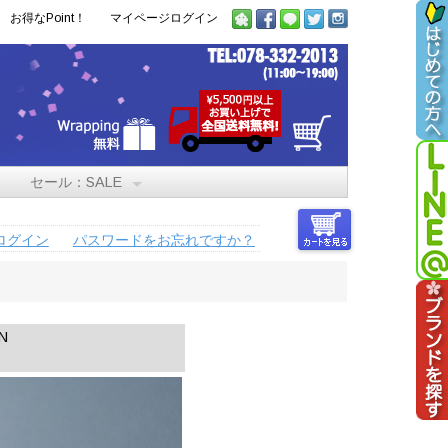
お得なPoint！
マイページログイン
セール：SALE
ログイン
パスワードをお忘れですか？
N