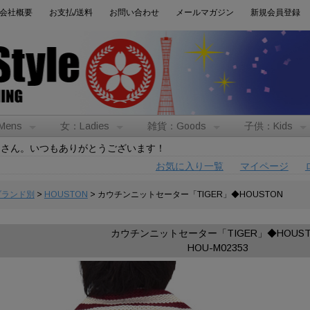
会社概要
お支払/送料
お問い合わせ
メールマガジン
新規会員登録
Mens
女：Ladies
雑貨：Goods
子供：Kids
トさん。いつもありがとうございます！
お気に入り一覧
マイページ
:ブランド別
>
HOUSTON
> カウチンニットセーター「TIGER」◆HOUSTON
カウチンニットセーター「TIGER」◆HOUST
HOU-M02353