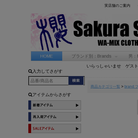
実店舗のご案内
HOME
ブランド別：Brands
男：
いらっしゃいませ ゲス
入力してさがす
商品カテゴリ一覧
>
brand
アイテムからさがす