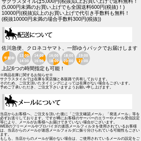
サクラスタイルは5,000円(税抜)以上お買い上げで送料無料！
(5,000円未満のお買い上げでも全国送料600円(税抜)！)
10000円(税抜)以上のお買い上げで代引き手数料も無料！
(税抜10000円未満の場合手数料300円(税抜))
佐川急便、クロネコヤマト、一部ゆうパックでお届けします
上記6つの時間指定も可能！
※商品在庫に関するお知らせ※
サクラスタイルでは在庫を実店舗と各販路で共有しております。
そのため、ご注文頂いたタイミングによっては在庫がない場合もございます。
予めご了承いただき、ご注文下さいますようお願い申し上げます。
当店からお客様へ、ご注文を頂いた後に「ご注文確認メール」「発送メール」等を
必ずお送りしております。ですが稀にお客様のサーバーのエラーやメール受信設定
等により、メールがお客様へお届けできていない場合がございます。
WEBのフリーメールやプロバイダの迷惑メールフィルタを使用されているお客様
は、当店からのメールが迷惑メールフォルダに振り分けられている可能性もござい
ます。
もしも、当店からのメールが届かない場合は、ご使用されているメールの設定をご