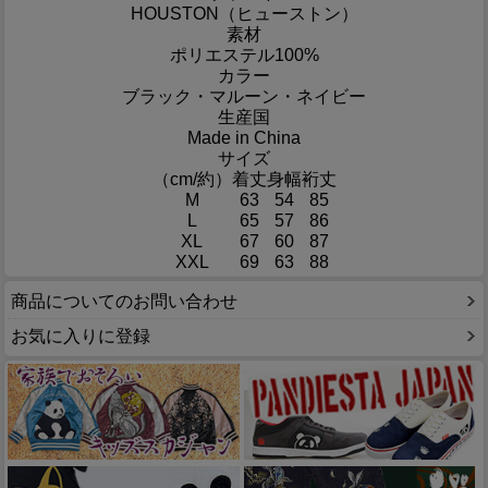
HOUSTON（ヒューストン）
素材
ポリエステル100%
カラー
ブラック・マルーン・ネイビー
生産国
Made in China
サイズ
（cm/約）
着丈
身幅
裄丈
M
63
54
85
L
65
57
86
XL
67
60
87
XXL
69
63
88
商品についてのお問い合わせ
お気に入りに登録