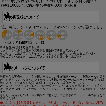
10000円(税抜)以上のお買い上げで代引き手数料も無料！
(税抜10000円未満の場合手数料300円(税抜))
佐川急便、クロネコヤマト、一部ゆうパックでお届けします
上記6つの時間指定も可能！
※商品在庫に関するお知らせ※
サクラスタイルでは在庫を実店舗と各販路で共有しております。
そのため、ご注文頂いたタイミングによっては在庫がない場合もございます。
予めご了承いただき、ご注文下さいますようお願い申し上げます。
当店からお客様へ、ご注文を頂いた後に「ご注文確認メール」「発送メール」等を
必ずお送りしております。ですが稀にお客様のサーバーのエラーやメール受信設定
等により、メールがお客様へお届けできていない場合がございます。
WEBのフリーメールやプロバイダの迷惑メールフィルタを使用されているお客様
は、当店からのメールが迷惑メールフォルダに振り分けられている可能性もござい
ます。
もしも、当店からのメールが届かない場合は、ご使用されているメールの設定をご
確認ください。
※ご注文後【3営業日】を過ぎても弊社よりメールが届かない場合はお手数
ですが、お電話より（078-332-2013）お問い合わせください。