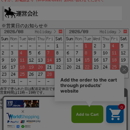
※営業日のお知らせ※
赤字で塗られた日は配送定休日です。
営業時間は11時～19時です。
有限会社ジップジップ SakuraStyle通販事業部
〒650-0021 神戸市中央区三宮町3-9-19イトウビル1,4F
Tel:078-332-2013 FAX:078-333-6644
SSL/TLSとは?