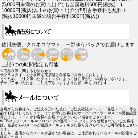
(5,000円未満のお買い上げでも全国送料600円(税抜)！)
10000円(税抜)以上のお買い上げで代引き手数料も無料！
(税抜10000円未満の場合手数料300円(税抜))
佐川急便、クロネコヤマト、一部ゆうパックでお届けします
上記6つの時間指定も可能！
※商品在庫に関するお知らせ※
サクラスタイルでは在庫を実店舗と各販路で共有しております。
そのため、ご注文頂いたタイミングによっては在庫がない場合もございます。
予めご了承いただき、ご注文下さいますようお願い申し上げます。
当店からお客様へ、ご注文を頂いた後に「ご注文確認メール」「発送メール」等を
必ずお送りしております。ですが稀にお客様のサーバーのエラーやメール受信設定
等により、メールがお客様へお届けできていない場合がございます。
WEBのフリーメールやプロバイダの迷惑メールフィルタを使用されているお客様
は、当店からのメールが迷惑メールフォルダに振り分けられている可能性もござい
ます。
もしも、当店からのメールが届かない場合は、ご使用されているメールの設定をご
確認ください。