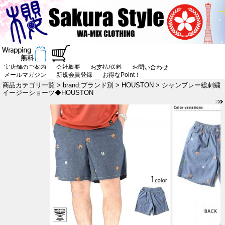
実店舗のご案内
会社概要
お支払/送料
お問い合わせ
メールマガジン
新規会員登録
お得なPoint！
商品カテゴリ一覧
>
brand:ブランド別
>
HOUSTON
> シャンブレー総刺繍
イージーショーツ◆HOUSTON