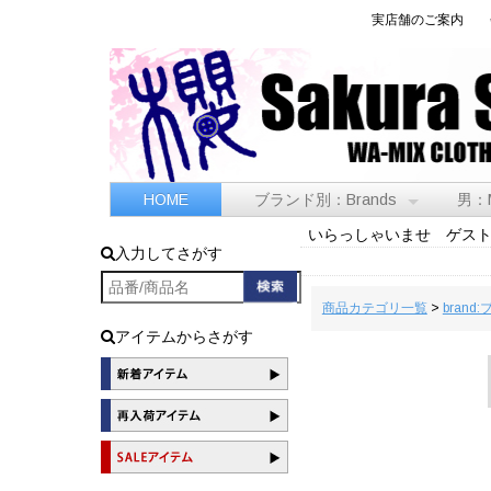
実店舗のご案内
HOME
ブランド別：Brands
男：
いらっしゃいませ ゲス
入力してさがす
商品カテゴリ一覧
>
brand
アイテムからさがす