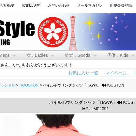
会社概要
お支払/送料
お問い合わせ
メールマガジン
新規会員登録
Mens
女：Ladies
雑貨：Goods
子供：Kids
トさん。いつもありがとうございます！
お気に入り一覧
マイページ
:ブランド別
>
HOUSTON
> パイルボウリングシャツ「HAWK」◆HOUSTON
パイルボウリングシャツ「HAWK」◆HOUST
HOU-M02091