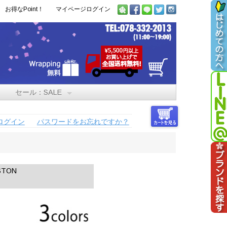
お得なPoint！
マイページログイン
セール：SALE
ログイン
パスワードをお忘れですか？
TON