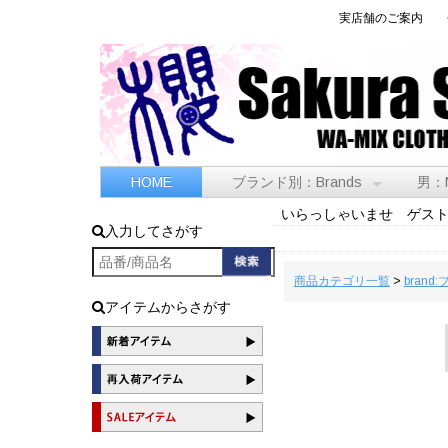
実店舗のご案内
HOME
ブランド別：Brands
男：
いらっしゃいませ ゲス
入力してさがす
商品カテゴリ一覧
>
brand
アイテムからさがす