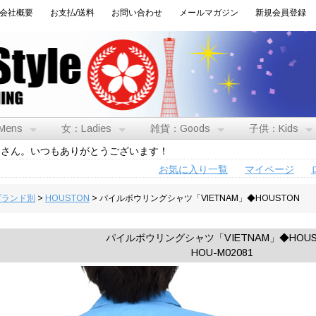
会社概要
お支払/送料
お問い合わせ
メールマガジン
新規会員登録
Mens
女：Ladies
雑貨：Goods
子供：Kids
トさん。いつもありがとうございます！
お気に入り一覧
マイページ
:ブランド別
>
HOUSTON
> パイルボウリングシャツ「VIETNAM」◆HOUSTON
パイルボウリングシャツ「VIETNAM」◆HOUS
HOU-M02081