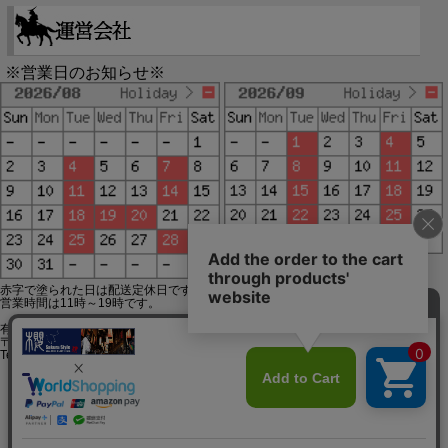
※営業日のお知らせ※
赤字で塗られた日は配送定休日です。
営業時間は11時～19時です。
有限会社ジップジップ SakuraStyle通販事業部
〒650-0021 神戸市中央区三宮町3-9-19イトウビル1,4F
Tel:078-332-2013 FAX:078-333-6644
SSL/TLSとは?