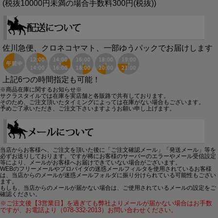
(税抜10000円未満の場合手数料300円(税抜))
佐川急便、クロネコヤマト、一部ゆうパックでお届けします
上記6つの時間指定も可能！
※商品在庫に関するお知らせ※
サクラスタイルでは在庫を実店舗と各販路で共有しております。
そのため、ご注文頂いたタイミングによっては在庫がない場合もございます。
予めご了承いただき、ご注文下さいますようお願い申し上げます。
当店からお客様へ、ご注文を頂いた後に「ご注文確認メール」「発送メール」等を
必ずお送りしております。ですが稀にお客様のサーバーのエラーやメール受信設定
等により、メールがお客様へお届けできていない場合がございます。
WEBのフリーメールやプロバイダの迷惑メールフィルタを使用されているお客様
は、当店からのメールが迷惑メールフォルダに振り分けられている可能性もござい
ます。
もしも、当店からのメールが届かない場合は、ご使用されているメールの設定をご
確認ください。
※ご注文後【3営業日】を過ぎても弊社よりメールが届かない場合はお手数
ですが、お電話より（078-332-2013）お問い合わせください。