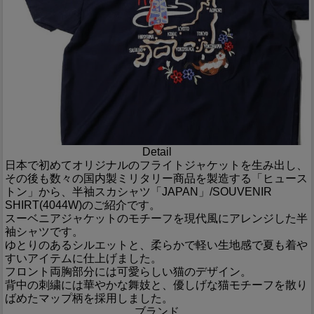
Detail
日本で初めてオリジナルのフライトジャケットを生み出し、
その後も数々の国内製ミリタリー商品を製造する「ヒュース
トン」から、半袖スカシャツ「JAPAN」/SOUVENIR
SHIRT(4044W)のご紹介です。
スーベニアジャケットのモチーフを現代風にアレンジした半
袖シャツです。
ゆとりのあるシルエットと、柔らかで軽い生地感で夏も着や
すいアイテムに仕上げました。
フロント両胸部分には可愛らしい猫のデザイン。
背中の刺繍には華やかな舞妓と、優しげな猫モチーフを散り
ばめたマップ柄を採用しました。
ブランド