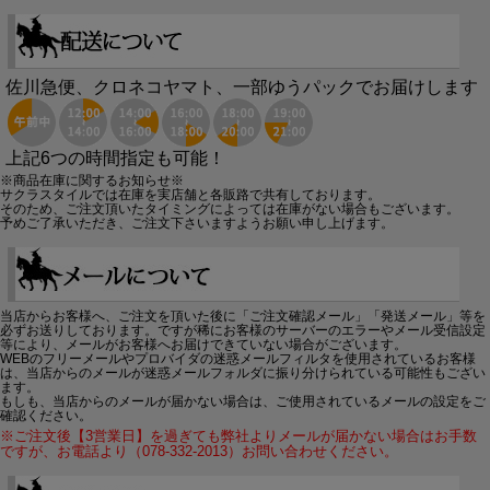
佐川急便、クロネコヤマト、一部ゆうパックでお届けします
上記6つの時間指定も可能！
※商品在庫に関するお知らせ※
サクラスタイルでは在庫を実店舗と各販路で共有しております。
そのため、ご注文頂いたタイミングによっては在庫がない場合もございます。
予めご了承いただき、ご注文下さいますようお願い申し上げます。
当店からお客様へ、ご注文を頂いた後に「ご注文確認メール」「発送メール」等を
必ずお送りしております。ですが稀にお客様のサーバーのエラーやメール受信設定
等により、メールがお客様へお届けできていない場合がございます。
WEBのフリーメールやプロバイダの迷惑メールフィルタを使用されているお客様
は、当店からのメールが迷惑メールフォルダに振り分けられている可能性もござい
ます。
もしも、当店からのメールが届かない場合は、ご使用されているメールの設定をご
確認ください。
※ご注文後【3営業日】を過ぎても弊社よりメールが届かない場合はお手数
ですが、お電話より（078-332-2013）お問い合わせください。