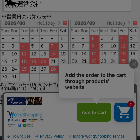
※営業日のお知らせ※
赤字で塗られた日は配送定休日です。
営業時間は11時～19時です。
有限会社ジップジップ SakuraStyle通販事業部
〒650-0021 神戸市中央区三宮町3-9-19イトウビル1,4F
Tel:078-332-2013 FAX:078-333-6644
SSL/TLSとは?
このページをPC用に切り替え