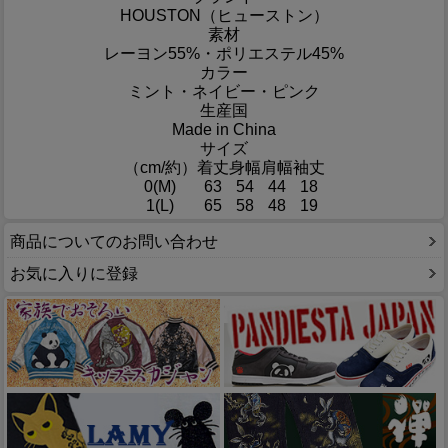
HOUSTON（ヒューストン）
素材
レーヨン55%・ポリエステル45%
カラー
ミント・ネイビー・ピンク
生産国
Made in China
サイズ
（cm/約）
着丈
身幅
肩幅
袖丈
0(M)
63
54
44
18
1(L)
65
58
48
19
商品についてのお問い合わせ
お気に入りに登録