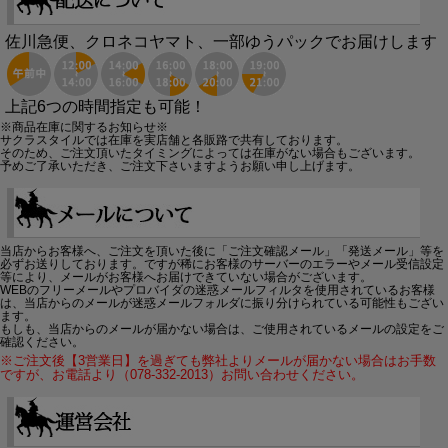
佐川急便、クロネコヤマト、一部ゆうパックでお届けします
上記6つの時間指定も可能！
※商品在庫に関するお知らせ※
サクラスタイルでは在庫を実店舗と各販路で共有しております。
そのため、ご注文頂いたタイミングによっては在庫がない場合もございます。
予めご了承いただき、ご注文下さいますようお願い申し上げます。
当店からお客様へ、ご注文を頂いた後に「ご注文確認メール」「発送メール」等を
必ずお送りしております。ですが稀にお客様のサーバーのエラーやメール受信設定
等により、メールがお客様へお届けできていない場合がございます。
WEBのフリーメールやプロバイダの迷惑メールフィルタを使用されているお客様
は、当店からのメールが迷惑メールフォルダに振り分けられている可能性もござい
ます。
もしも、当店からのメールが届かない場合は、ご使用されているメールの設定をご
確認ください。
※ご注文後【3営業日】を過ぎても弊社よりメールが届かない場合はお手数
ですが、お電話より（078-332-2013）お問い合わせください。