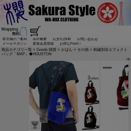
実店舗のご案内
会社概要
お支払/送料
お問い合わせ
メールマガジン
新規会員登録
お得なPoint！
商品カテゴリ一覧
>
Goods:雑貨
>
かばん
>
その他
> 刺繍別珍エフェクト
バッグ「MAP」◆HOUSTON