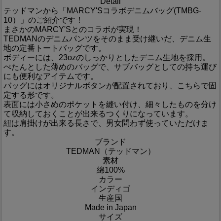
Detail
テッドマンから「MARCY'Sコラボデニムバッグ(TMBG-
10）」のご紹介です！
まさかのMARCY'Sとのコラボが実現！
TEDMANのデニムパンツをそのまま受け継いだ、デニム生
地の定番トートバッグです。
ボディーには、23ozのしっかりとしたデニム生地を採用。
ぺたんとした薄めのバッグで、サブバッグとしての持ち運び
にも便利なアイテムです。
バッグにはオリジナルボタンが配置されており、こちらで固
定する形です。
表面には小さめのポケットを縫い付け、細々したものを分け
て収納しておくことが出来るつくりになっています。
紐は肩掛けが出来る長さで、男女問わず使っていただけま
す。
ブランド
TEDMAN（テッドマン）
素材
綿100%
カラー
インディゴ
生産国
Made in Japan
サイズ