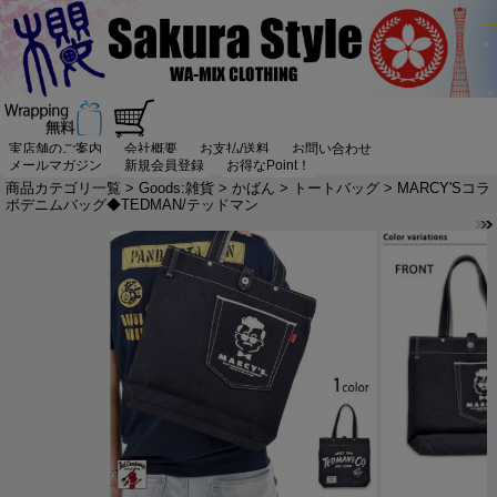
実店舗のご案内
会社概要
お支払/送料
お問い合わせ
メールマガジン
新規会員登録
お得なPoint！
商品カテゴリ一覧
>
Goods:雑貨
>
かばん
>
トートバッグ
> MARCY'Sコラ
ボデニムバッグ◆TEDMAN/テッドマン