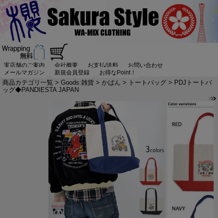
実店舗のご案内
会社概要
お支払/送料
お問い合わせ
メールマガジン
新規会員登録
お得なPoint！
商品カテゴリ一覧
>
Goods:雑貨
>
かばん
>
トートバッグ
> PDJトートバ
ッグ◆PANDIESTA JAPAN