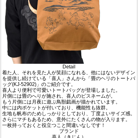
Detail
着た人、それを見た人が笑顔になれる、他にはないデザイン
を提供し続けている「喜人」さんから「畳のヘリのトートバ
ッグ(KJ-52902)」のご紹介です。
喜人より便利で可愛いトートバッグが登場しました。
片側には畳のへりが施され、喜人のピスネームが。
もう片側には月夜に遊ぶ鳥獣戯画が描かれています。
中には内ポケットが付いており、機能性も抜群。
生地も帆布のためしっかりとしており、丁度よいサイズ感。
さらにマチもあるため、意外にたくさんの物が入ります。
一枚持っておくと役立つこと間違いなしです！
ブランド
喜人（きじん）