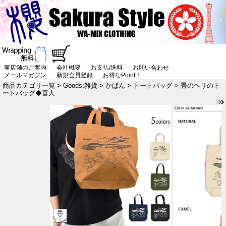
実店舗のご案内
会社概要
お支払/送料
お問い合わせ
メールマガジン
新規会員登録
お得なPoint！
商品カテゴリ一覧
>
Goods:雑貨
>
かばん
>
トートバッグ
> 畳のヘリのト
ートバッグ◆喜人